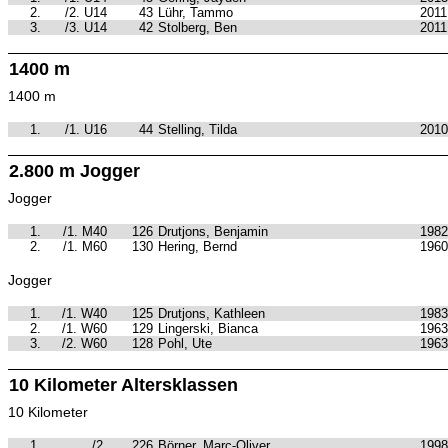
2.
/2. U14
43
Lühr, Tammo
2011
3.
/3. U14
42
Stolberg, Ben
2011
1400 m
1400 m
1.
/1. U16
44
Stelling, Tilda
2010
2.800 m Jogger
Jogger
1.
/1. M40
126
Drutjons, Benjamin
1982
2.
/1. M60
130
Hering, Bernd
1960
Jogger
1.
/1. W40
125
Drutjons, Kathleen
1983
2.
/1. W60
129
Lingerski, Bianca
1963
3.
/2. W60
128
Pohl, Ute
1963
10 Kilometer Altersklassen
10 Kilometer
1.
/2.
226
Börner, Marc-Oliver
1998