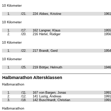
10 Kilometer
1.
/21.
224
Abbes, Kristine
1961
10 Kilometer
1.
/17.
162
Langner, Klaus
1955
2.
/20.
216
Härtel, Rüdiger
1956
10 Kilometer
1.
/22.
217
Brandt, Gerd
1954
10 Kilometer
1.
/25.
219
Böttjer, Helmuth
1946
Halbmarathon Altersklassen
Halbmarathon
1.
/11.
167
von Bargen, Jonas
1991
2.
/12.
141
Lustig, Andreas
1991
3.
/18.
142
Buschhardt, Christian
1991
Halbmarathon