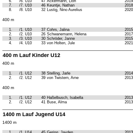
6.
/6. U10
47
Ackermann, Lion
2019
7.
/7. U10
46
Keuntje, Nathan
2018
8.
/8. U10
32
Lustig, Nino Aurelius
2020
400 m
1.
/1. U10
37
Cohrs, Jalina
2015
2.
/2. U10
26
Schwanemann, Helena
2017
3.
/3. U10
30
Schröder, Janne
2015
4.
/4. U10
33
von Holten, Jule
2021
400 m Lauf Kinder U12
400 m
1.
/1. U12
38
Stelling, Jarle
2014
2.
/2. U12
39
von Twistern, Arne
2013
400 m
1.
/1. U12
40
Haßelbusch, Isabella
2013
2.
/2. U12
41
Buse, Alma
2013
1400 m Lauf Jugend U14
1400 m
1.
/1. U14
45
Gering, Jayden
2013