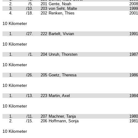
2.
/5.
201
Gente, Noah
2008
3.
/10.
203
von Seht, Malte
1999
4.
/18.
202
Renken, Thies
2001
10 Kilometer
1.
/27.
222
Bartelt, Vivian
1991
10 Kilometer
1.
/1.
204
Unruh, Thorsten
1987
10 Kilometer
1.
/26.
205
Goetz, Theresa
1986
10 Kilometer
1.
/13.
223
Martin, Axel
1984
10 Kilometer
1.
/11.
207
Machner, Tanja
1980
2.
/15.
206
Hoffmann, Sonja
1981
10 Kilometer