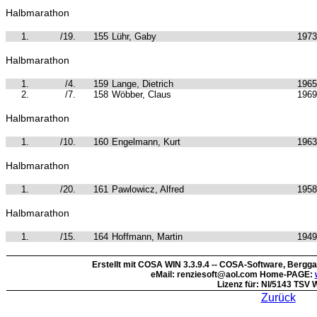
Halbmarathon
1.
/19.
155
Lühr, Gaby
1973
Halbmarathon
1.
/4.
159
Lange, Dietrich
1965
2.
/7.
158
Wöbber, Claus
1969
Halbmarathon
1.
/10.
160
Engelmann, Kurt
1963
Halbmarathon
1.
/20.
161
Pawlowicz, Alfred
1958
Halbmarathon
1.
/15.
164
Hoffmann, Martin
1949
Erstellt mit COSA WIN 3.3.9.4 -- COSA-Software, Bergg
eMail: renziesoft@aol.com Home-PAGE:
Lizenz für: NI/5143 TSV
Zurück