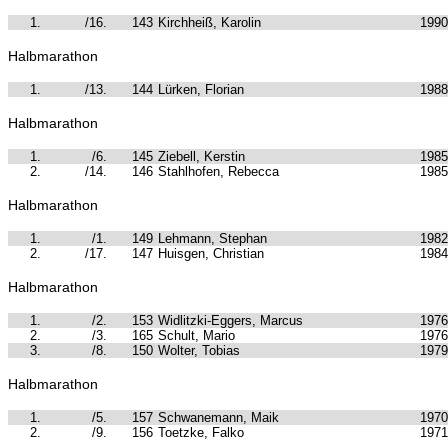
1.
/16.
143
Kirchheiß, Karolin
1990
Halbmarathon
1.
/13.
144
Lürken, Florian
1988
Halbmarathon
1.
/6.
145
Ziebell, Kerstin
1985
2.
/14.
146
Stahlhofen, Rebecca
1985
Halbmarathon
1.
/1.
149
Lehmann, Stephan
1982
2.
/17.
147
Huisgen, Christian
1984
Halbmarathon
1.
/2.
153
Widlitzki-Eggers, Marcus
1976
2.
/3.
165
Schult, Mario
1976
3.
/8.
150
Wolter, Tobias
1979
Halbmarathon
1.
/5.
157
Schwanemann, Maik
1970
2.
/9.
156
Toetzke, Falko
1971