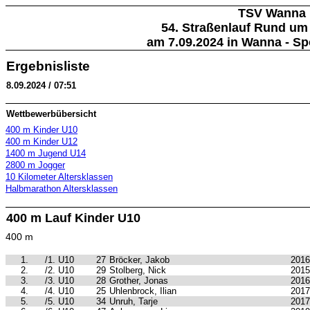
TSV Wanna
54. Straßenlauf Rund u
am 7.09.2024 in Wanna - Sp
Ergebnisliste
8.09.2024 / 07:51
Wettbewerbübersicht
400 m Kinder U10
400 m Kinder U12
1400 m Jugend U14
2800 m Jogger
10 Kilometer Altersklassen
Halbmarathon Altersklassen
400 m Lauf Kinder U10
400 m
1.
/1. U10
27
Bröcker, Jakob
2016
2.
/2. U10
29
Stolberg, Nick
2015
3.
/3. U10
28
Grother, Jonas
2016
4.
/4. U10
25
Uhlenbrock, Ilian
2017
5.
/5. U10
34
Unruh, Tarje
2017