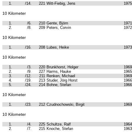
1.
/14.
221
Witt-Fiebig, Jens
1975
10 Kilometer
1.
/6.
210
Gente, Björn
1971
2.
/8.
209
Peters, Corvin
1972
10 Kilometer
1.
/16.
208
Lubes, Heike
1973
10 Kilometer
1.
/3.
220
Brunkhorst, Holger
1969
2.
/9.
227
Harms, Hauke
1965
3.
/12.
211
Renken, Michael
1969
4.
/19.
213
Studer, Jörg Horst
1966
5.
/24.
214
Bohne, Stefan
1966
10 Kilometer
1.
/23.
212
Czudnochowski, Birgit
1969
10 Kilometer
1.
/4.
225
Schultze, Ralf
1964
2.
/7.
215
Knoche, Stefan
1963