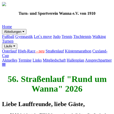
Turn- und Sportverein Wanna e.V. von 1910
Home
Abteilungen
Fußball
Gymnastik
Let`s move
Judo
Tennis
Tischtennis
Walking
Turnen
Läufe
Osterlauf
High-Race
- neu
Straßenlauf
Küstenmarathon
Cuxland-
Cup
Aktuelles
Termine
Links
Mitgliedschaft
Hallenplan
Ansprechpartner
56. Straßenlauf "Rund um
Wanna" 2026
Liebe Lauffreunde, liebe Gäste,