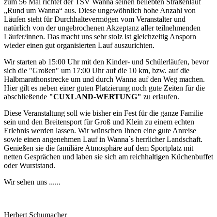
zum 56 Mal richtet der TSV Wanna seinen beliebten Straßenlauf
„Rund um Wanna“ aus. Diese ungewöhnlich hohe Anzahl von
Läufen steht für Durchhaltevermögen vom Veranstalter und
natürlich von der ungebrochenen Akzeptanz aller teilnehmenden
Läufer/innen. Das macht uns sehr stolz ist gleichzeitig Ansporn
wieder einen gut organisierten Lauf auszurichten.
Wir starten ab 15:00 Uhr mit den Kinder- und Schülerläufen, bevor
sich die "Großen" um 17:00 Uhr auf die 10 km, bzw. auf die
Halbmarathonstrecke um und durch Wanna auf den Weg machen.
Hier gilt es neben einer guten Platzierung noch gute Zeiten für die
abschließende
"CUXLAND-WERTUNG"
zu erlaufen.
Diese Veranstaltung soll wie bisher ein Fest für die ganze Familie
sein und den Breitensport für Groß und Klein zu einem echten
Erlebnis werden lassen. Wir wünschen Ihnen eine gute Anreise
sowie einen angenehmen Lauf in Wanna`s herrlicher Landschaft.
Genießen sie die familiäre Atmosphäre auf dem Sportplatz mit
netten Gesprächen und laben sie sich am reichhaltigen Küchenbuffet
oder Wurststand.
Wir sehen uns ......
Herbert Schumacher